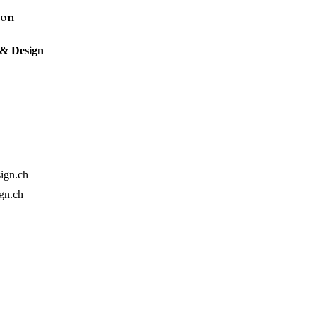
von
 & Design
ign.ch
gn.ch