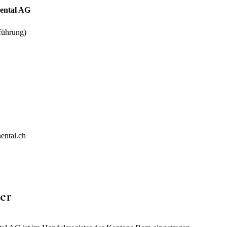
nental AG
führung)
ental.ch
ter